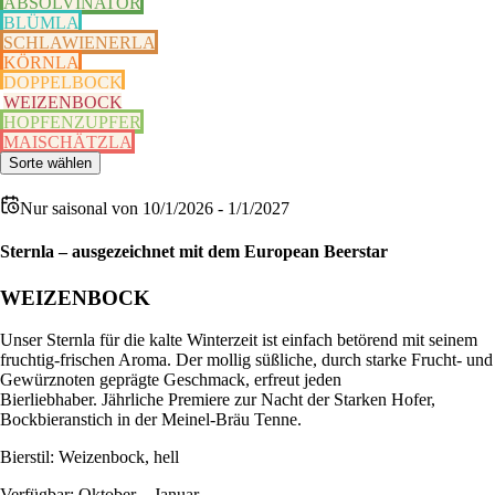
ABSOLVINATOR
BLÜMLA
SCHLAWIENERLA
KÖRNLA
DOPPELBOCK
WEIZENBOCK
HOPFENZUPFER
MAISCHÄTZLA
Sorte wählen
Nur saisonal
von 10/1/2026 - 1/1/2027
Sternla – ausgezeichnet mit dem European Beerstar
WEIZENBOCK
Unser Sternla für die kalte Winterzeit ist einfach betörend mit seinem
fruchtig-frischen Aroma. Der mollig süßliche, durch starke Frucht- und
Gewürznoten geprägte Geschmack, erfreut jeden
Bierliebhaber. Jährliche Premiere zur Nacht der Starken Hofer,
Bockbieranstich in der Meinel-Bräu Tenne.
Bierstil: Weizenbock, hell
Verfügbar: Oktober – Januar