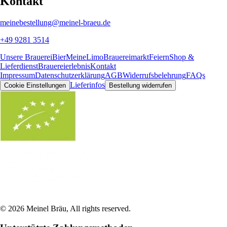
Kontakt
meinebestellung@meinel-braeu.de
+49 9281 3514
Unsere Brauerei
Bier
MeineLimo
Brauereimarkt
Feiern
Shop &
Lieferdienst
Brauereierlebnis
Kontakt
Impressum
Datenschutzerklärung
AGB
Widerrufsbelehrung
FAQs
Lieferinfos
Cookie Einstellungen
Bestellung widerrufen
©
2026
Meinel Bräu
, All rights reserved.