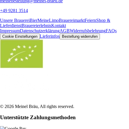
meinebestellung@meinel-braeu.de
+49 9281 3514
Unsere Brauerei
Bier
MeineLimo
Brauereimarkt
Feiern
Shop &
Lieferdienst
Brauereierlebnis
Kontakt
Impressum
Datenschutzerklärung
AGB
Widerrufsbelehrung
FAQs
Lieferinfos
Cookie Einstellungen
Bestellung widerrufen
©
2026
Meinel Bräu
, All rights reserved.
Unterstützte Zahlungsmethoden